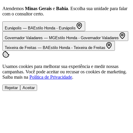
Atendemos
Minas Gerais
e
Bahia
. Escolha sua unidade para falar
com o consultor certo.
Eunápolis
—
BA
Estilo Honda - Eunápolis
Governador Valadares
—
MG
Estilo Honda - Governador Valadares
Teixeira de Freitas
—
BA
Estilo Honda - Teixeira de Freitas
Usamos cookies para melhorar sua experiência e medir nossas
campanhas. Você pode aceitar ou recusar os cookies de marketing.
Saiba mais na
Política de Privacidade
.
Rejeitar
Aceitar