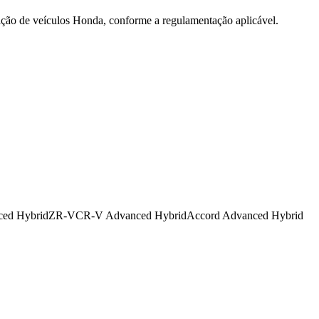
ição de veículos Honda, conforme a regulamentação aplicável.
ced Hybrid
ZR-V
CR-V Advanced Hybrid
Accord Advanced Hybrid